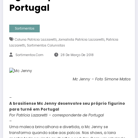
Portugal
Sortimentos
,
,
Coluna Patrícia Lazzaretti
Jornalista Patrícia Lazzaretti
Patrícia
,
Lazzaretti
Sortimentos Colunistas
Sortimentos.com
28 De Março De 2018
Mc Jenny – Foto Simone Matos
–
A brasiliense Mc Jenny desenvolve seu próprio figurino
para turnê em Portugal
Por Patrícia Lazzaretti – correspondente de Portugal
–
Uma moleca brincalhona e divertida, a Mc Jenny se
transforma quando sobe aos palcos. Nos shows, a loira