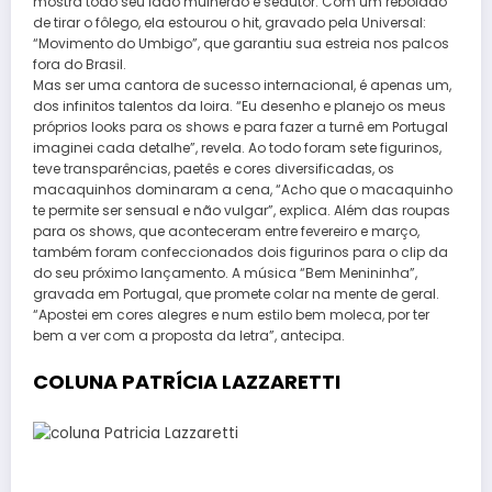
mostra todo seu lado mulherão e sedutor. Com um rebolado
de tirar o fôlego, ela estourou o hit, gravado pela Universal:
“Movimento do Umbigo”, que garantiu sua estreia nos palcos
fora do Brasil.
Mas ser uma cantora de sucesso internacional, é apenas um,
dos infinitos talentos da loira. “Eu desenho e planejo os meus
próprios looks para os shows e para fazer a turnê em Portugal
imaginei cada detalhe”, revela. Ao todo foram sete figurinos,
teve transparências, paetês e cores diversificadas, os
macaquinhos dominaram a cena, “Acho que o macaquinho
te permite ser sensual e não vulgar”, explica. Além das roupas
para os shows, que aconteceram entre fevereiro e março,
também foram confeccionados dois figurinos para o clip da
do seu próximo lançamento. A música “Bem Menininha”,
gravada em Portugal, que promete colar na mente de geral.
“Apostei em cores alegres e num estilo bem moleca, por ter
bem a ver com a proposta da letra”, antecipa.
COLUNA PATRÍCIA LAZZARETTI