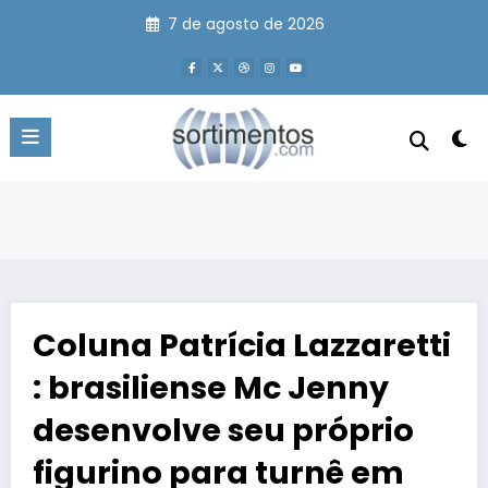
Pular
7 de agosto de 2026
para
o
conteúdo
Coluna Patrícia Lazzaretti
: brasiliense Mc Jenny
desenvolve seu próprio
figurino para turnê em