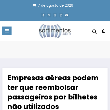
Pular
7 de agosto de 2026
para
o
conteúdo
Empresas aéreas podem
ter que reembolsar
passageiros por bilhetes
não utilizados