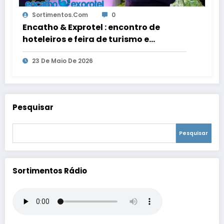
Sortimentos.com
0
Encatho & Exprotel : encontro de
hoteleiros e feira de turismo e
hotelaria nos sites da Sortimento
23 De Maio De 2026
Comunicação
Pesquisar
Pesquisar
Sortimentos Rádio