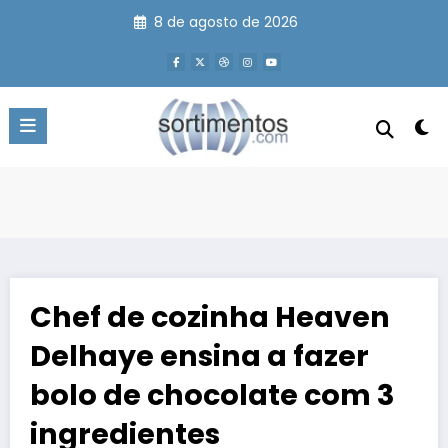
Pular
8 de agosto de 2026
para
o
conteúdo
Chef de cozinha Heaven
Delhaye ensina a fazer
bolo de chocolate com 3
ingredientes