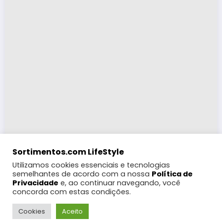
Sortimentos.com LifeStyle
Utilizamos cookies essenciais e tecnologias
semelhantes de acordo com a nossa
Política de
Privacidade
e, ao continuar navegando, você
concorda com estas condições.
LifeStyle
Turismo
Moda
Eventos e Feiras
Coberturas
Programação Digital
Festas Populares
WebRádio
Cookies
Aceito
Notícias
Futebol
Gebbeg +18
Contato