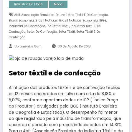
Indústria Da Moda
Moda
,
Abit Associação Brasileira Da Indústria Têxtil E De Confecção
,
,
,
,
Brasil Economia
Brasil Notícias
Brasil Notícias Economia
IBGE
,
,
Indústria De Confecção
Indústria Textil
Indústria Têxtil E De
,
,
,
Confecção
Setor De Confecção
Setor Têxtil
Setor Têxtil E De
Confecção
Sortimentos.com
30 De Agosto De 2018
Setor têxtil e de confecção
A inflação dos produtos têxteis e de confecção fechou
os 12 meses encerrados em julho com alta de 8,18% e
5,07%, conforme apontam dados de IPP ( Índice Preço
ao Produtor ) divulgados pelo IBGE (Instituto Brasileiro
de Geografia e Estatística). O desempenho foi menor
do que registrado pela indústria de transformação, que
encerrou o período com preços inflacionados em 14,31%.
Para a Abit (Associação Brasileira da Indústria Têxtil e de