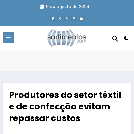
Pular
6 de agosto de 2026
para
o
conteúdo
Produtores do setor têxtil
e de confecção evitam
repassar custos