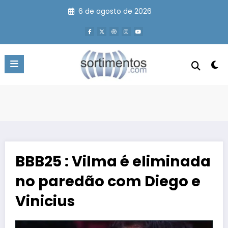
Pular
6 de agosto de 2026
para
o
conteúdo
BBB25 : Vilma é eliminada
no paredão com Diego e
Vinicius