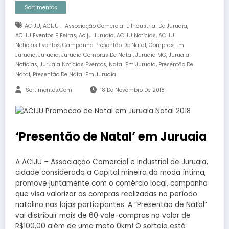
Sortimentos
,
,
ACIJU
ACIJU - Associação Comercial E Industrial De Juruaia
,
,
,
ACIJU Eventos E Feiras
Aciju Juruaia
ACIJU Notícias
ACIJU
,
,
Notícias Eventos
Campanha Presentão De Natal
Compras Em
,
,
,
,
Juruaia
Juruaia
Juruaia Compras De Natal
Juruaia MG
Juruaia
,
,
,
Notícias
Juruaia Notícias Eventos
Natal Em Juruaia
Presentão De
,
Natal
Presentão De Natal Em Juruaia
Sortimentos.com
18 De Novembro De 2018
‘Presentão de Natal’ em Juruaia
A ACIJU – Associação Comercial e Industrial de Juruaia,
cidade considerada a Capital mineira da moda íntima,
promove juntamente com o comércio local, campanha
que visa valorizar as compras realizadas no período
natalino nas lojas participantes. A “Presentão de Natal”
vai distribuir mais de 60 vale-compras no valor de
R$100,00 além de uma moto 0km! O sorteio está